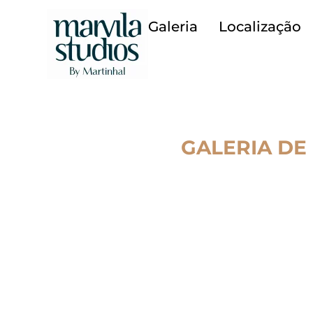
Galeria
Localização
GALERIA DE
O Marvila Studios integra o Edu Hub Lisbon, um campu
segundo um modelo de “campus as a service”, que r
aprendizagem e espaços