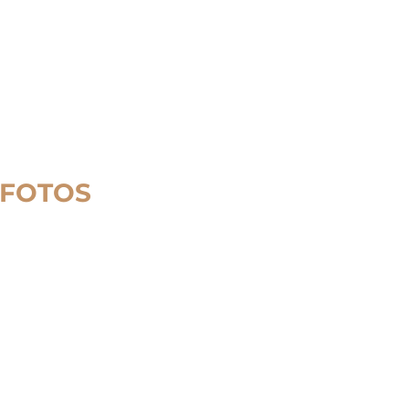
 FOTOS
s orientado para a educação e desenvolvido
eúne ensino internacional, ambientes de
 de inovação.